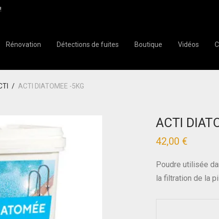
!
Rénovation
Détections de fuites
Boutique
Vidéos
C
CTI
/
ACTI DIATOMEE -5KG
ACTI DIAT
42,00
€
Poudre utilisée da
la filtration de la p