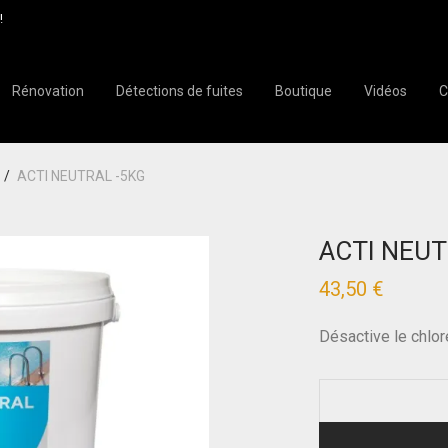
!
Rénovation
Détections de fuites
Boutique
Vidéos
C
/
ACTI NEUTRAL -5KG
ACTI NEUT
43,50
€
Désactive le chlor