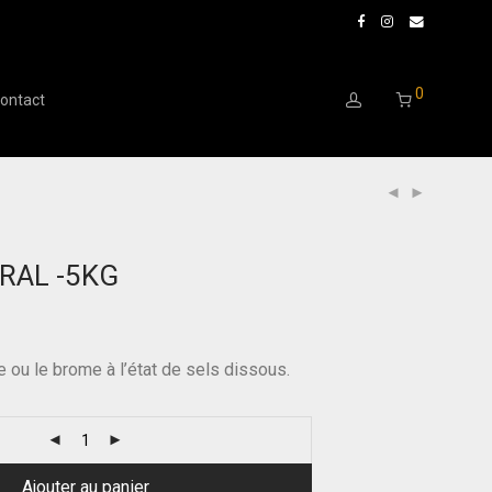
0
ontact
RAL -5KG
e ou le brome à l’état de sels dissous.
Ajouter au panier