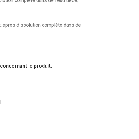
lution complète dans de l’eau tiède,
t, après dissolution complète dans de
s concernant le produit.
.