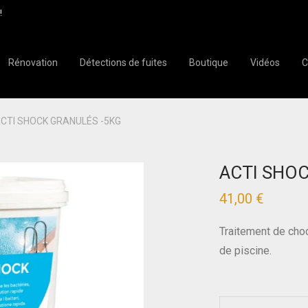
!
Rénovation
Détections de fuites
Boutique
Vidéos
C
CTI SHOCK GRANULÉS -5KG
ACTI SHO
41,00
€
Traitement de choc
de piscine.