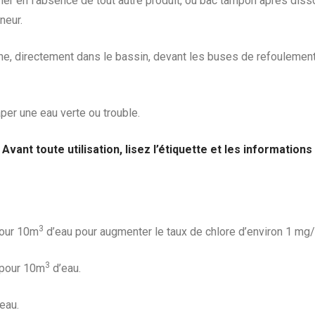
r en l’absence de tout autre produit, ou bac tampon après disso
neur.
che, directement dans le bassin, devant les buses de refoulemen
aper une eau verte ou trouble.
Avant toute utilisation, lisez l’étiquette et les information
3
our 10m
d’eau pour augmenter le taux de chlore d’environ 1 mg/l
3
pour 10m
d’eau.
eau.