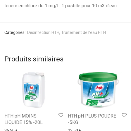
teneur en chlore de 1 mg/l : 1 pastille pour 10 m
3
d’eau
Catégories :
Désinfection HTH
,
Traitement de l'eau HTH
Produits similaires
HTH pH MOINS
HTH pH PLUS POUDRE
LIQUIDE 15% -20L
-5KG
36,50
€
23,50
€