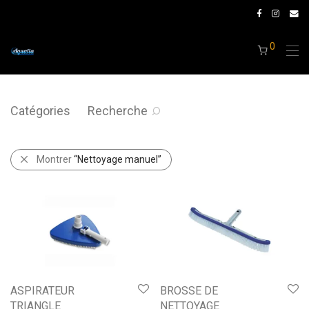
0
Catégories
Recherche
Montrer
“Nettoyage manuel”
ASPIRATEUR
BROSSE DE
TRIANGLE
NETTOYAGE