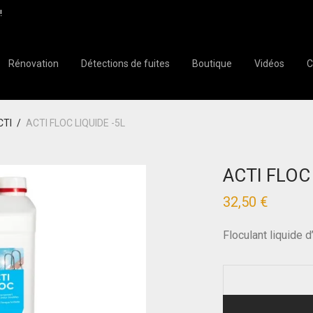
!
Rénovation
Détections de fuites
Boutique
Vidéos
C
CTI
/
ACTI FLOC LIQUIDE -5L
ACTI FLOC 
32,50
€
Floculant liquide d