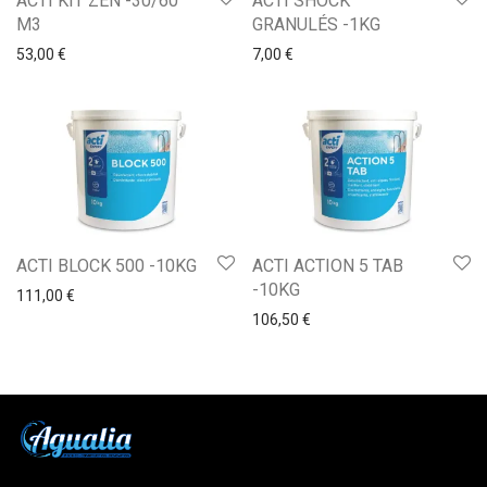
ACTI KIT ZEN -30/60
ACTI SHOCK
M3
GRANULÉS -1KG
53,00
€
7,00
€
ACTI BLOCK 500 -10KG
ACTI ACTION 5 TAB
-10KG
111,00
€
106,50
€