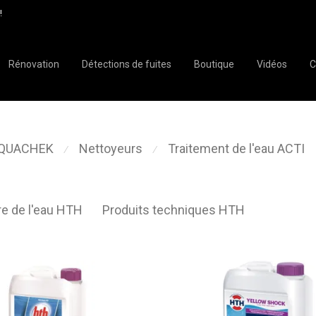
!
Rénovation
Détections de fuites
Boutique
Vidéos
C
AQUACHEK
Nettoyeurs
Traitement de l'eau ACTI
⁄
⁄
re de l'eau HTH
Produits techniques HTH