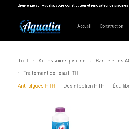
Bienvenue sur Agualia, votre constructeur et rénovateur de piscines 
Accueil
Construction
Tout
Accessoires piscine
Bandelettes 
⁄
⁄
Traitement de l'eau HTH
⁄
Anti-algues HTH
Désinfection HTH
Équilib